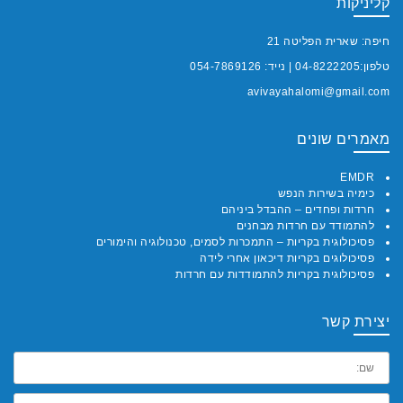
קליניקות
חיפה: שארית הפליטה 21
טלפון:
04-8222205
| נייד:
054-7869126
avivayahalomi@gmail.com
מאמרים שונים
EMDR
כימיה בשירות הנפש
חרדות ופחדים – ההבדל ביניהם
להתמודד עם חרדות מבחנים
פסיכולוגית בקריות – התמכרות לסמים, טכנולוגיה והימורים
פסיכולוגים בקריות דיכאון אחרי לידה
פסיכולוגית בקריות להתמודדות עם חרדות
יצירת קשר
שם:
אימייל: